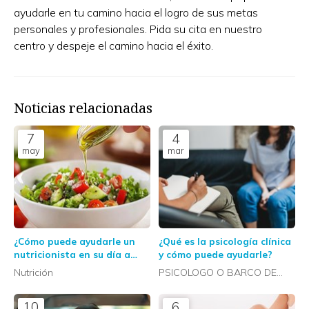
ayudarle en tu camino hacia el logro de sus metas
personales y profesionales. Pida su cita en nuestro
centro y despeje el camino hacia el éxito.
Noticias relacionadas
7
4
may
mar
¿Cómo puede ayudarle un
¿Qué es la psicología clínica
nutricionista en su día a
y cómo puede ayudarle?
día?
Nutrición
PSICOLOGO O BARCO DE
VALDEORRAS
10
6