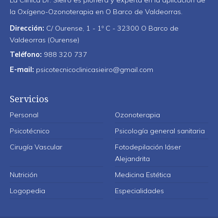
La Clínica Dr. Sieiro es pionera y experta en la aplicación de
la Oxígeno-Ozonoterapia en O Barco de Valdeorras.
Dirección:
C/ Ourense, 1 - 1º C - 32300 O Barco de
Valdeorras (Ourense)
Teléfono:
988 320 737
E-mail:
psicotecnicoclinicasieiro@gmail.com
Servicios
Personal
Ozonoterapia
Psicotécnico
Psicología general sanitaria
Cirugía Vascular
Fotodepilación láser
Alejandrita
Nutrición
Medicina Estética
Logopedia
Especialidades