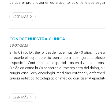
de querer profundizar en este asunto, solo tiene que segui
Practique la articulación de los sonidos Una ar...
LEER MÁS
CONOCE NUESTRA CLÍNICA
16/07/2019
En la Clínica Dr. Sieiro, desde hace más de 40 años, nos 
ofrecerle el mejor servicio, poniendo a los mejores profesi
disposición.Contamos con especialistas en diversas áreas 
Biológica como la Ozonoterapia (tratamiento del dolor), nut
cirugía vascular y angiología, medicina estética y enfermed
cirugía estética, fotodepilación médica con láser Alejandrita
ginecología, oftalmología, psicología, ... Sin olvidarn...
LEER MÁS