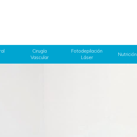
ral
Cirugía
Fotodepilación
Nutrición
Vascular
Láser