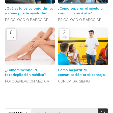
¿Qué es la psicología clínica
¿Cómo superar el miedo a
y cómo puede ayudarle?
conducir con éxito?
PSICOLOGO O BARCO DE
PSICOLOGO O BARCO DE
VALDEORRAS
VALDEORRAS
6
2
nov
sep
¿Cómo funciona la
Cómo mejorar su
fotodepilación médica?
comunicación oral: consejos
prácticos de nuestro
FOTODEPILACIÓN MÉDICA
CLÍNICA DR. SIEIRO
logopeda para cuidar su voz
y su lenguaje